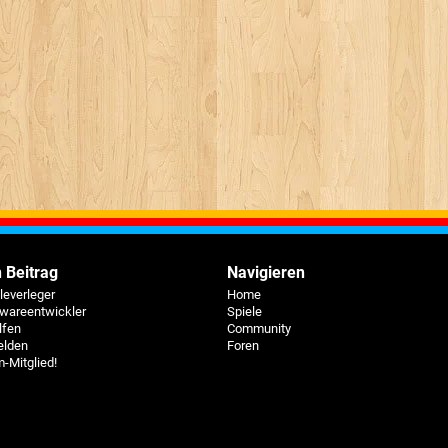
 Beitrag
Navigieren
eleverleger
Home
twareentwickler
Spiele
lfen
Community
elden
Foren
-Mitglied!