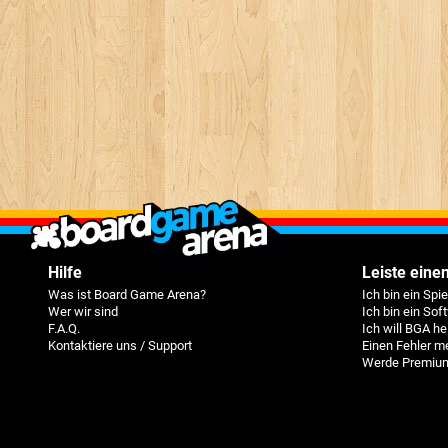
Hilfe
Leiste einen
Was ist Board Game Arena?
Ich bin ein Spi
Wer wir sind
Ich bin ein Sof
F.A.Q.
Ich will BGA he
Kontaktiere uns / Support
Einen Fehler m
Werde Premium