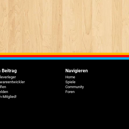
 Beitrag
Navigieren
eleverleger
Home
twareentwickler
Spiele
lfen
Community
elden
Foren
-Mitglied!