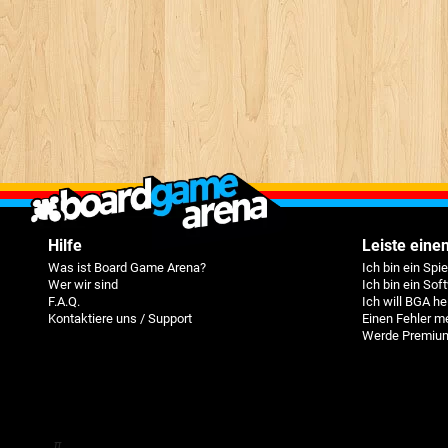
Hilfe
Leiste einen
Was ist Board Game Arena?
Ich bin ein Spi
Wer wir sind
Ich bin ein Sof
F.A.Q.
Ich will BGA he
Kontaktiere uns / Support
Einen Fehler m
Werde Premium
π