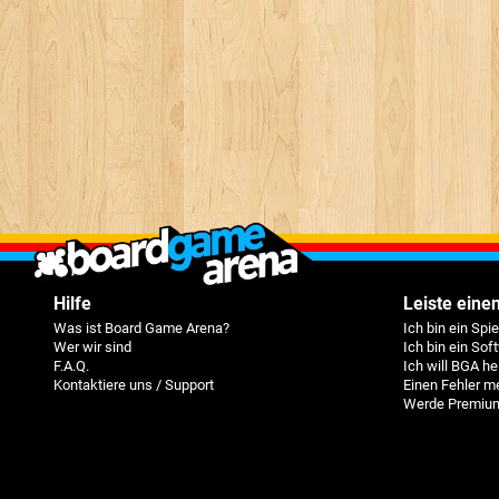
Hilfe
Leiste einen
Was ist Board Game Arena?
Ich bin ein Spi
Wer wir sind
Ich bin ein Sof
F.A.Q.
Ich will BGA he
Kontaktiere uns / Support
Einen Fehler m
Werde Premium