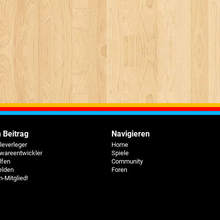
 Beitrag
Navigieren
eleverleger
Home
twareentwickler
Spiele
lfen
Community
elden
Foren
-Mitglied!