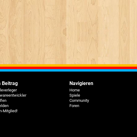
 Beitrag
Navigieren
eleverleger
Home
twareentwickler
Spiele
lfen
Community
elden
Foren
-Mitglied!