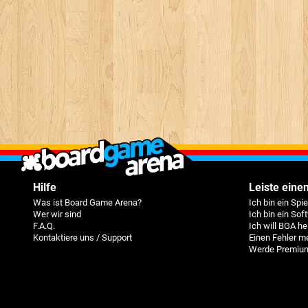
Hilfe
Leiste einen
Was ist Board Game Arena?
Ich bin ein Spi
Wer wir sind
Ich bin ein Sof
F.A.Q.
Ich will BGA he
Kontaktiere uns / Support
Einen Fehler m
Werde Premium