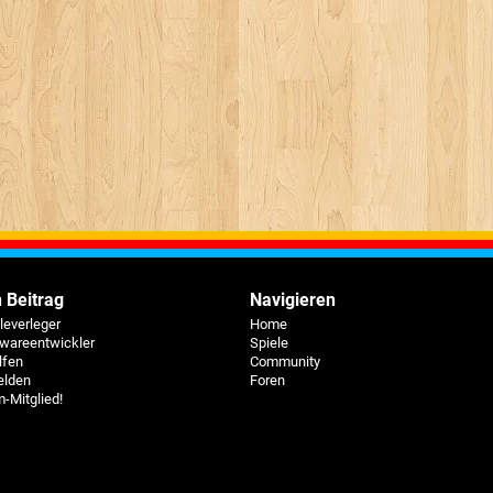
 Beitrag
Navigieren
eleverleger
Home
twareentwickler
Spiele
lfen
Community
elden
Foren
-Mitglied!