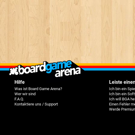
Hilfe
Leiste einen
Was ist Board Game Arena?
Ich bin ein Spi
Wer wir sind
Ich bin ein Sof
F.A.Q.
Ich will BGA he
Kontaktiere uns / Support
Einen Fehler m
Werde Premium