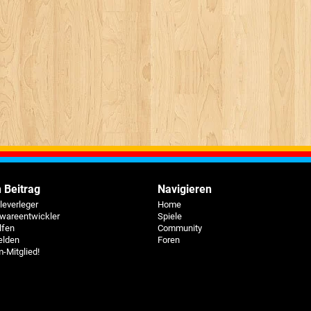
 Beitrag
Navigieren
eleverleger
Home
twareentwickler
Spiele
lfen
Community
elden
Foren
-Mitglied!