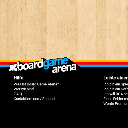
Hilfe
Leiste einen
Was ist Board Game Arena?
Ich bin ein Spi
Wer wir sind
Ich bin ein Sof
F.A.Q.
Ich will BGA he
Kontaktiere uns / Support
Einen Fehler m
Werde Premium